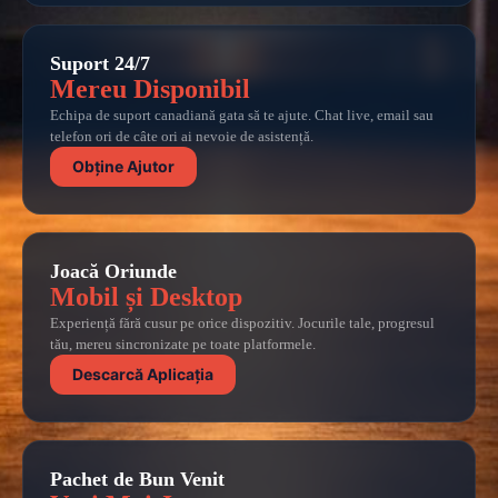
Suport 24/7
Mereu Disponibil
Echipa de suport canadiană gata să te ajute. Chat live, email sau
telefon ori de câte ori ai nevoie de asistență.
Obține Ajutor
Joacă Oriunde
Mobil și Desktop
Experiență fără cusur pe orice dispozitiv. Jocurile tale, progresul
tău, mereu sincronizate pe toate platformele.
Descarcă Aplicația
Pachet de Bun Venit