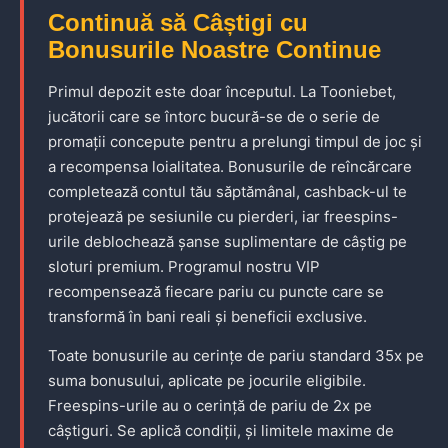
Continuă să Câștigi cu
Bonusurile Noastre Continue
Primul depozit este doar începutul. La Tooniebet,
jucătorii care se întorc bucură-se de o serie de
promații concepute pentru a prelungi timpul de joc și
a recompensa loialitatea. Bonusurile de reîncărcare
completează contul tău săptămânal, cashback-ul te
protejează pe sesiunile cu pierderi, iar freespins-
urile deblochează șanse suplimentare de câștig pe
sloturi premium. Programul nostru VIP
recompensează fiecare pariu cu puncte care se
transformă în bani reali și beneficii exclusive.
Toate bonusurile au cerințe de pariu standard 35x pe
suma bonusului, aplicate pe jocurile eligibile.
Freespins-urile au o cerință de pariu de 2x pe
câștiguri. Se aplică condiții, și limitele maxime de