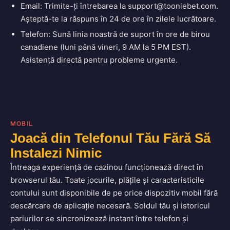
Email: Trimite-ți întrebarea la
support@tooniebet.com
.
Așteptă-te la răspuns în 24 de ore în zilele lucrătoare.
Telefon: Sună linia noastră de suport în ore de birou
canadiene (luni până vineri, 9 AM la 5 PM EST).
Asistență directă pentru probleme urgente.
MOBIL
Joacă din Telefonul Tău Fără Să
Instalezi Nimic
Întreaga experiență de cazinou funcționează direct în
browserul tău. Toate jocurile, plățile și caracteristicile
contului sunt disponibile de pe orice dispozitiv mobil fără
descărcare de aplicație necesară. Soldul tău și istoricul
pariurilor se sincronizează instant între telefon și