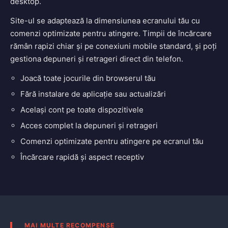
desktop.
Site-ul se adaptează la dimensiunea ecranului tău cu
comenzi optimizate pentru atingere. Timpii de încărcare
rămân rapizi chiar și pe conexiuni mobile standard, și poți
gestiona depuneri și retrageri direct din telefon.
Joacă toate jocurile din browserul tău
Fără instalare de aplicație sau actualizări
Același cont pe toate dispozitivele
Acces complet la depuneri și retrageri
Comenzi optimizate pentru atingere pe ecranul tău
Încărcare rapidă și aspect receptiv
MAI MULTE RECOMPENSE