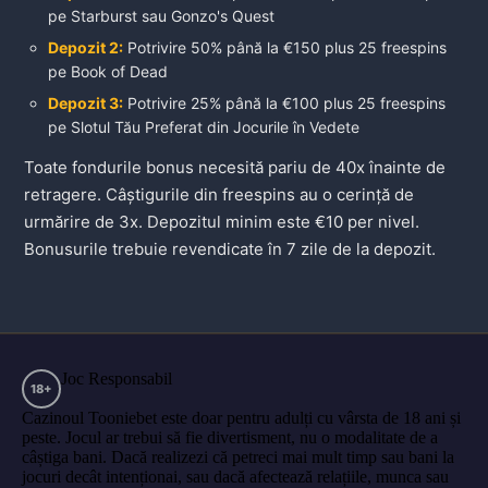
pe Starburst sau Gonzo's Quest
Depozit 2:
Potrivire 50% până la €150 plus 25 freespins
pe Book of Dead
Depozit 3:
Potrivire 25% până la €100 plus 25 freespins
pe Slotul Tău Preferat din Jocurile în Vedete
Toate fondurile bonus necesită pariu de 40x înainte de
retragere. Câștigurile din freespins au o cerință de
urmărire de 3x. Depozitul minim este €10 per nivel.
Bonusurile trebuie revendicate în 7 zile de la depozit.
Joc Responsabil
18+
Cazinoul Tooniebet este doar pentru adulți cu vârsta de 18 ani și
peste. Jocul ar trebui să fie divertisment, nu o modalitate de a
câștiga bani. Dacă realizezi că petreci mai mult timp sau bani la
jocuri decât intenționai, sau dacă afectează relațiile, munca sau