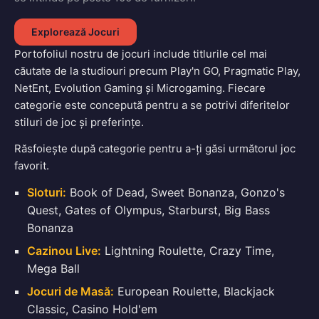
Explorează Jocuri
Portofoliul nostru de jocuri include titlurile cel mai
căutate de la studiouri precum Play'n GO, Pragmatic Play,
NetEnt, Evolution Gaming și Microgaming. Fiecare
categorie este concepută pentru a se potrivi diferitelor
stiluri de joc și preferințe.
Răsfoiește după categorie pentru a-ți găsi următorul joc
favorit.
Sloturi:
Book of Dead, Sweet Bonanza, Gonzo's
Quest, Gates of Olympus, Starburst, Big Bass
Bonanza
Cazinou Live:
Lightning Roulette, Crazy Time,
Mega Ball
Jocuri de Masă:
European Roulette, Blackjack
Classic, Casino Hold'em