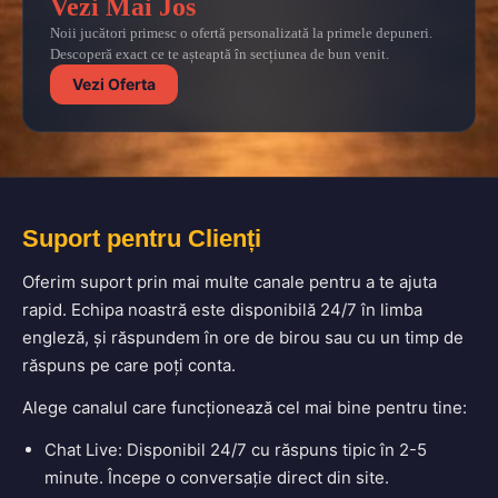
Vezi Mai Jos
Noii jucători primesc o ofertă personalizată la primele depuneri.
Descoperă exact ce te așteaptă în secțiunea de bun venit.
Vezi Oferta
Suport pentru Clienți
Oferim suport prin mai multe canale pentru a te ajuta
rapid. Echipa noastră este disponibilă 24/7 în limba
engleză, și răspundem în ore de birou sau cu un timp de
răspuns pe care poți conta.
Alege canalul care funcționează cel mai bine pentru tine:
Chat Live: Disponibil 24/7 cu răspuns tipic în 2-5
minute. Începe o conversație direct din site.