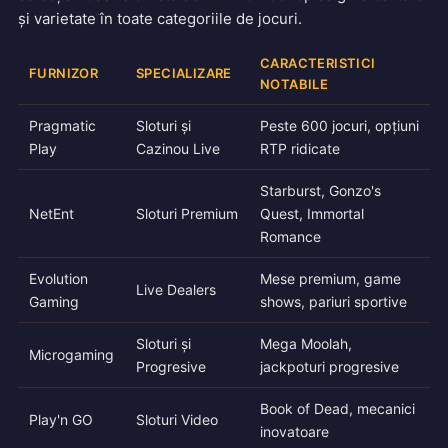
și varietate în toate categoriile de jocuri.
CARACTERISTICI
FURNIZOR
SPECIALIZARE
NOTABILE
Pragmatic
Sloturi și
Peste 600 jocuri, opțiuni
Play
Cazinou Live
RTP ridicate
Starburst, Gonzo's
NetEnt
Sloturi Premium
Quest, Immortal
Romance
Evolution
Mese premium, game
Live Dealers
Gaming
shows, pariuri sportive
Sloturi și
Mega Moolah,
Microgaming
Progresive
jackpoturi progresive
Book of Dead, mecanici
Play'n GO
Sloturi Video
inovatoare