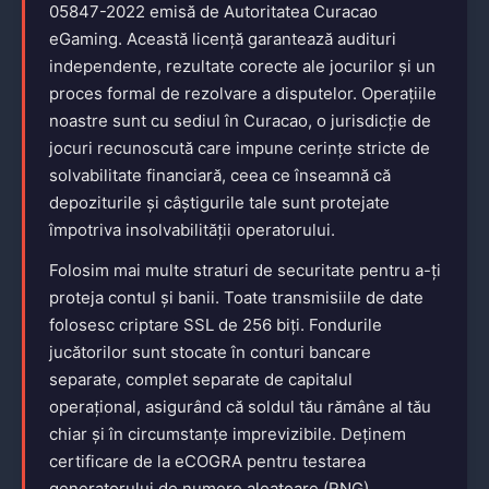
05847-2022 emisă de Autoritatea Curacao
eGaming. Această licență garantează audituri
independente, rezultate corecte ale jocurilor și un
proces formal de rezolvare a disputelor. Operațiile
noastre sunt cu sediul în Curacao, o jurisdicție de
jocuri recunoscută care impune cerințe stricte de
solvabilitate financiară, ceea ce înseamnă că
depoziturile și câștigurile tale sunt protejate
împotriva insolvabilității operatorului.
Folosim mai multe straturi de securitate pentru a-ți
proteja contul și banii. Toate transmisiile de date
folosesc criptare SSL de 256 biți. Fondurile
jucătorilor sunt stocate în conturi bancare
separate, complet separate de capitalul
operațional, asigurând că soldul tău rămâne al tău
chiar și în circumstanțe imprevizibile. Deținem
certificare de la eCOGRA pentru testarea
generatorului de numere aleatoare (RNG)