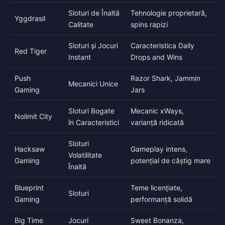
Sloturi de Înaltă
Tehnologie proprietară,
Yggdrasil
Calitate
spins rapizi
Sloturi și Jocuri
Caracteristica Daily
Red Tiger
Instant
Drops and Wins
Push
Razor Shark, Jammin
Mecanici Unice
Gaming
Jars
Sloturi Bogate
Mecanic xWays,
Nolimit City
în Caracteristici
varianță ridicată
Sloturi
Hacksaw
Gameplay intens,
Volatilitate
Gaming
potențial de câștig mare
Înaltă
Blueprint
Teme licențiate,
Sloturi
Gaming
performanță solidă
Big Time
Jocuri
Sweet Bonanza,